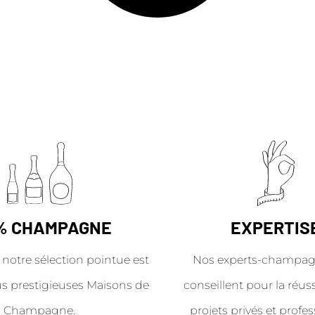
% CHAMPAGNE
EXPERTIS
 notre sélection pointue est
Nos experts-champag
us prestigieuses Maisons de
conseillent pour la réus
Champagne.
projets privés et profes