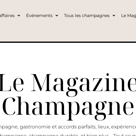
ffaires
Événements
Tous les champagnes
Le Mag
Le Magazin
Champagne
pagne, gastronomie et accords parfaits, lieux, expérie
 champagne, champagne durable, et bien plus… Tout ce q