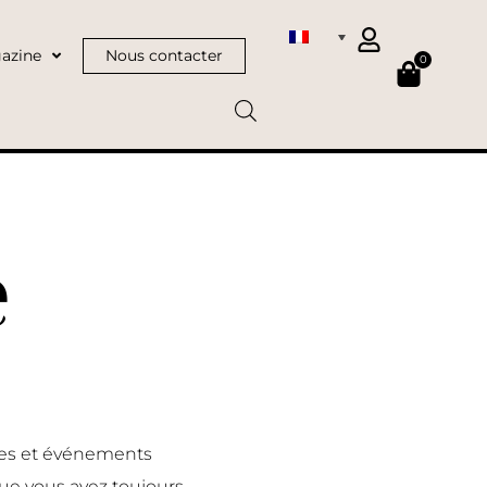
azine
Nous contacter
0
e
nces et événements
ue vous avez toujours