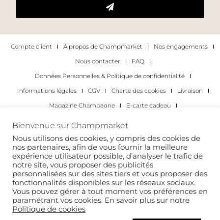
Compte client
À propos de Champmarket
Nos engagements
Nous contacter
FAQ
Données Personnelles & Politique de confidentialité
Informations légales
CGV
Charte des cookies
Livraison
Magazine Champagne
E-carte cadeau
Les Meilleurs Champagnes
Bienvenue sur Champmarket
Les occasions pour déguster du champagne
Pour les particuliers
Nous utilisons des cookies, y compris des cookies de
nos partenaires, afin de vous fournir la meilleure
Pour les entreprises
expérience utilisateur possible, d’analyser le trafic de
notre site, vous proposer des publicités
Copyright 2022 © tous droits réservés. Champmarket.
personnalisées sur des sites tiers et vous proposer des
fonctionnalités disponibles sur les réseaux sociaux.
Vous pouvez gérer à tout moment vos préférences en
paramétrant vos cookies. En savoir plus sur notre
Politique de cookies