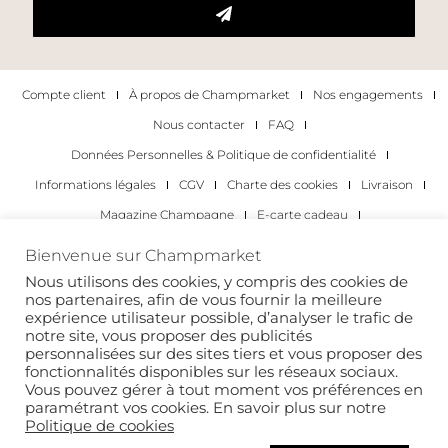
Compte client
À propos de Champmarket
Nos engagements
Nous contacter
FAQ
Données Personnelles & Politique de confidentialité
Informations légales
CGV
Charte des cookies
Livraison
Magazine Champagne
E-carte cadeau
Les Meilleurs Champagnes
Bienvenue sur Champmarket
Les occasions pour déguster du champagne
Pour les particuliers
Nous utilisons des cookies, y compris des cookies de
nos partenaires, afin de vous fournir la meilleure
Pour les entreprises
expérience utilisateur possible, d’analyser le trafic de
notre site, vous proposer des publicités
Copyright 2022 © tous droits réservés. Champmarket.
personnalisées sur des sites tiers et vous proposer des
fonctionnalités disponibles sur les réseaux sociaux.
Vous pouvez gérer à tout moment vos préférences en
paramétrant vos cookies. En savoir plus sur notre
Politique de cookies