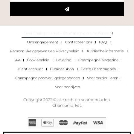
Over Champmarket – Champagne online kopen
Ons engagement
Contacteer ons
FAQ
Persoonlijke gegevens en Privacybeleid
Juridische informatie
AV
Cookiebeleid
Levering
Champagne Magazine
Klant account
E-cadeaubon
Beste Champagnes
Champagne proeverij gelegenheden
Voor particulieren
Voor bedrijven
Copyright 2022 © alle rechten voorbehouden.
Champmarket.