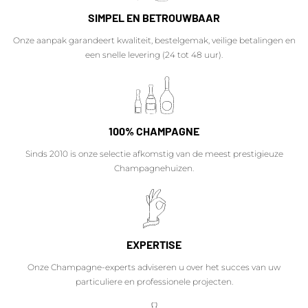
SIMPEL EN BETROUWBAAR
Onze aanpak garandeert kwaliteit, bestelgemak, veilige betalingen en
een snelle levering (24 tot 48 uur).
100% CHAMPAGNE
Sinds 2010 is onze selectie afkomstig van de meest prestigieuze
Champagnehuizen.
EXPERTISE
Onze Champagne-experts adviseren u over het succes van uw
particuliere en professionele projecten.