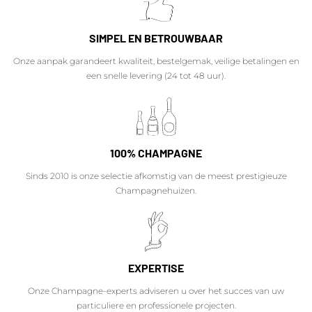
SIMPEL EN BETROUWBAAR
Onze aanpak garandeert kwaliteit, bestelgemak, veilige betalingen en
een snelle levering (24 tot 48 uur).
100% CHAMPAGNE
Sinds 2010 is onze selectie afkomstig van de meest prestigieuze
Champagnehuizen.
EXPERTISE
Onze Champagne-experts adviseren u over het succes van uw
particuliere en professionele projecten.