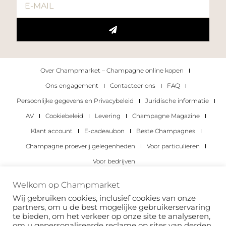
Over Champmarket – Champagne online kopen
Ons engagement
Contacteer ons
FAQ
Persoonlijke gegevens en Privacybeleid
Juridische informatie
AV
Cookiebeleid
Levering
Champagne Magazine
Klant account
E-cadeaubon
Beste Champagnes
Champagne proeverij gelegenheden
Voor particulieren
Voor bedrijven
Copyright 2022 © alle rechten voorbehouden.
Welkom op Champmarket
Champmarket.
Wij gebruiken cookies, inclusief cookies van onze
partners, om u de best mogelijke gebruikerservaring
te bieden, om het verkeer op onze site te analyseren,
om u gepersonaliseerde reclame op sites van derden