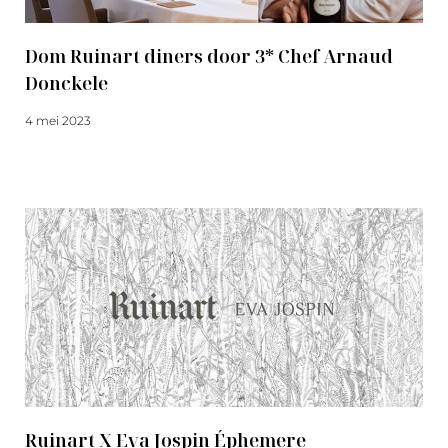
Dom Ruinart diners door 3* Chef Arnaud
Donckele
4 mei 2023
Meer lezen
Ruinart X Eva Jospin Éphemere