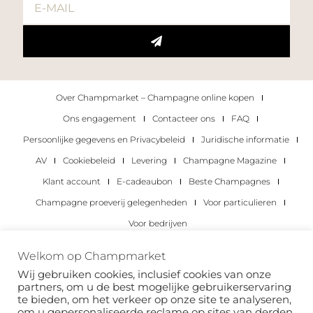
Over Champmarket – Champagne online kopen
Ons engagement
Contacteer ons
FAQ
Persoonlijke gegevens en Privacybeleid
Juridische informatie
AV
Cookiebeleid
Levering
Champagne Magazine
Klant account
E-cadeaubon
Beste Champagnes
Champagne proeverij gelegenheden
Voor particulieren
Voor bedrijven
Copyright 2022 © alle rechten voorbehouden.
Welkom op Champmarket
Champmarket.
Wij gebruiken cookies, inclusief cookies van onze
partners, om u de best mogelijke gebruikerservaring
te bieden, om het verkeer op onze site te analyseren,
om u gepersonaliseerde reclame op sites van derden