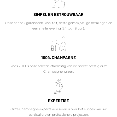
SIMPEL EN BETROUWBAAR
Onze aanpak garandeert kwaliteit, bestelgemak, veilige betalingen en
een snelle levering (24 tot 48 uur).
100% CHAMPAGNE
Sinds 2010 is onze selectie afkomstig van de meest prestigieuze
Champagnehuizen.
EXPERTISE
Onze Champagne-experts adviseren u over het succes van uw
particuliere en professionele projecten.