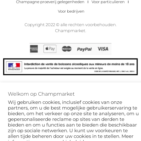
Champagne proeverij gelegenheden
Voor particulieren
Voor bedrijven
Copyright 2022 © alle rechten voorbehouden.
Champmarket.
ALCOHOLMISBRUIK IS GEVAARLIJK VOOR JE
Welkom op Champmarket
GEZONDHEID. DRINK MET VERSTAND.
Deze site wordt beschermd door reCAPTCHA en het
privacybeleid
van Google en
de
Wij gebruiken cookies, inclusief cookies van onze
servicevoorwaarden van
zijn van toepassing.
partners, om u de best mogelijke gebruikerservaring te
bieden, om het verkeer op onze site te analyseren, om u
gepersonaliseerde reclame op sites van derden te
bieden en om u functies aan te bieden die beschikbaar
zijn op sociale netwerken. U kunt uw voorkeuren te
allen tijde beheren door uw cookies in te stellen. Meer