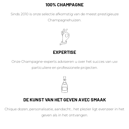
100% CHAMPAGNE
Sinds 2010 is onze selectie afkomstig van de meest prestigieuze
Champagnehuizen.
EXPERTISE
Onze Champagne-experts adviseren u over het succes van uw
particuliere en professionele projecten.
DE KUNST VAN HET GEVEN AVEC SMAAK
Chique dozen, personalisatie, aandacht... het plezier ligt evenzeer in het
geven als in het ontvangen.