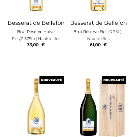
Besserat de Bellefon
Besserat de Bellefon
Brut Réserve
Halve
Brut Réserve
Fles (0.75L)
|
Fles(0.375L)
| Naakte fles
Naakte fles
33,00
€
61,00
€
NOUVEAUTÉ
NOUVEAUTÉ
NOUVEAUTÉ
NOUVEAUTÉ