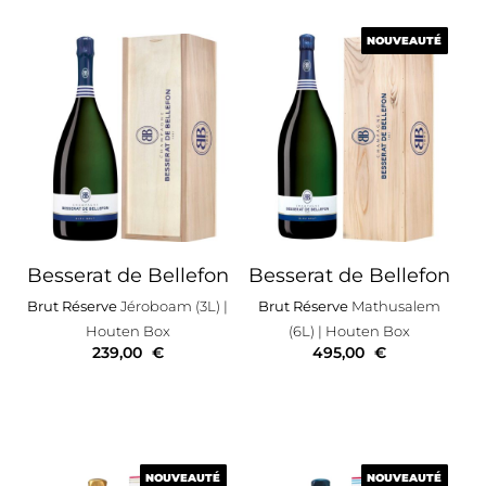
NOUVEAUTÉ
NOUVEAUTÉ
Besserat de Bellefon
Besserat de Bellefon
Brut Réserve
Jéroboam (3L)
|
Brut Réserve
Mathusalem
Houten Box
(6L)
| Houten Box
239,00
€
495,00
€
NOUVEAUTÉ
NOUVEAUTÉ
NOUVEAUTÉ
NOUVEAUTÉ