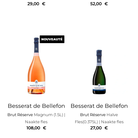
29,00
€
52,00
€
NOUVEAUTÉ
NOUVEAUTÉ
Besserat de Bellefon
Besserat de Bellefon
Brut Réserve
Magnum (1.5L)
|
Brut Réserve
Halve
Naakte fles
Fles(0.375L)
| Naakte fles
108,00
€
27,00
€