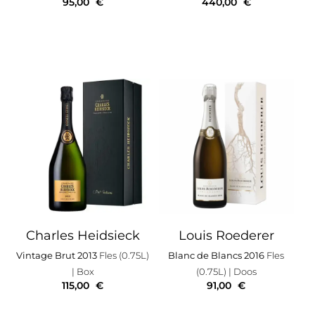
95,00
€
440,00
€
Charles Heidsieck
Louis Roederer
Vintage Brut 2013
Fles (0.75L)
Blanc de Blancs 2016
Fles
| Box
(0.75L)
| Doos
115,00
€
91,00
€