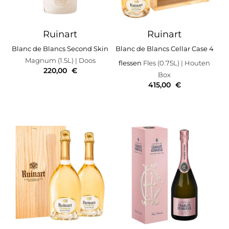
Ruinart
Ruinart
Blanc de Blancs Second Skin
Blanc de Blancs Cellar Case 4
Magnum (1.5L)
| Doos
flessen
Fles (0.75L)
| Houten
220,00
€
Box
415,00
€