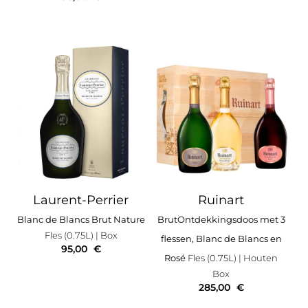
Laurent-Perrier
Ruinart
Blanc de Blancs Brut Nature
BrutOntdekkingsdoos met 3
Fles (0.75L)
| Box
flessen, Blanc de Blancs en
95,00
€
Rosé
Fles (0.75L)
| Houten
Box
285,00
€