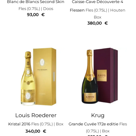
Blanc de Blancs Second Skin
Caisse-Cave Découverte 4
Fles (0.75L)
| Doos
Flessen
Fles (0.75L)
| Houten
93,00
€
Box
380,00
€
Louis Roederer
Krug
Kristal 2016
Fles (0.75L)
| Box
Grande Cuvée 172e editie
Fles
340,00
€
(0.75L)
| Box