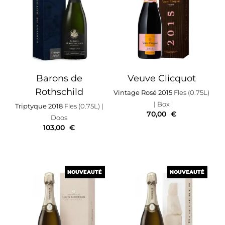
Barons de
Veuve Clicquot
Rothschild
Vintage Rosé 2015
Fles (0.75L)
| Box
Triptyque 2018
Fles (0.75L)
|
70,00
€
Doos
103,00
€
NOUVEAUTÉ
NOUVEAUTÉ
NOUVEAUTÉ
NOUVEAUTÉ