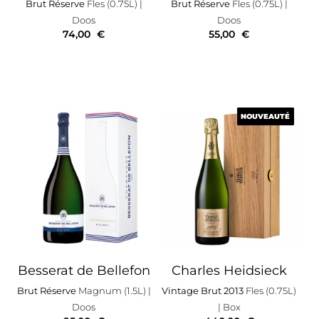
Brut Réserve
Fles (0.75L)
|
Brut Réserve
Fles (0.75L)
|
Doos
Doos
74,00
€
55,00
€
NOUVEAUTÉ
NOUVEAUTÉ
Besserat de Bellefon
Charles Heidsieck
Brut Réserve
Magnum (1.5L)
|
Vintage Brut 2013
Fles (0.75L)
Doos
| Box