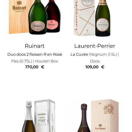
Ruinart
Laurent-Perrier
Duo doos 2 flessen R en Rosé
La Cuvée
Magnum (1.5L)
|
Fles (0.75L)
| Houten Box
Doos
170,00
€
109,00
€