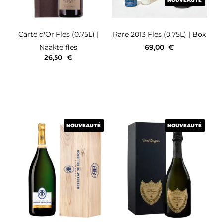
NOUVEAUTÉ
NOUVEAUTÉ
Carte d'Or
Fles (0.75L)
|
Rare 2013
Fles (0.75L)
| Box
Naakte fles
69,00
€
26,50
€
NOUVEAUTÉ
NOUVEAUTÉ
NOUVEAUTÉ
NOUVEAUTÉ