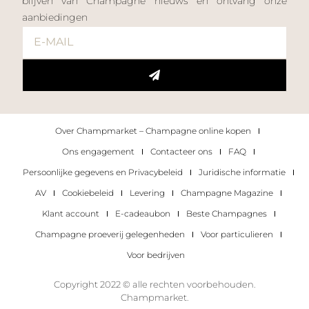
blijven van Champagne nieuws en ontvang onze
aanbiedingen
Over Champmarket – Champagne online kopen
Ons engagement
Contacteer ons
FAQ
Persoonlijke gegevens en Privacybeleid
Juridische informatie
AV
Cookiebeleid
Levering
Champagne Magazine
Klant account
E-cadeaubon
Beste Champagnes
Champagne proeverij gelegenheden
Voor particulieren
Voor bedrijven
Copyright 2022 © alle rechten voorbehouden.
Champmarket.