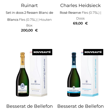
Ruinart
Charles Heidsieck
Set in doos 2 flessen Blanc de
Rosé Reserve
Fles (0.75L)
|
Doos
Blancs
Fles (0.75L)
| Houten
69,00
€
Box
200,00
€
NOUVEAUTÉ
NOUVEAUTÉ
NOUVEAUTÉ
NOUVEAUTÉ
Besserat de Bellefon
Besserat de Bellefon