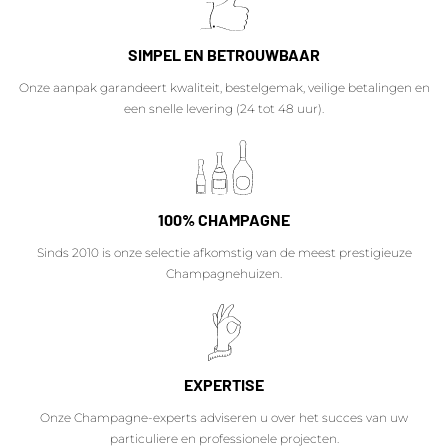
SIMPEL EN BETROUWBAAR
Onze aanpak garandeert kwaliteit, bestelgemak, veilige betalingen en
een snelle levering (24 tot 48 uur).
100% CHAMPAGNE
Sinds 2010 is onze selectie afkomstig van de meest prestigieuze
Champagnehuizen.
EXPERTISE
Onze Champagne-experts adviseren u over het succes van uw
particuliere en professionele projecten.