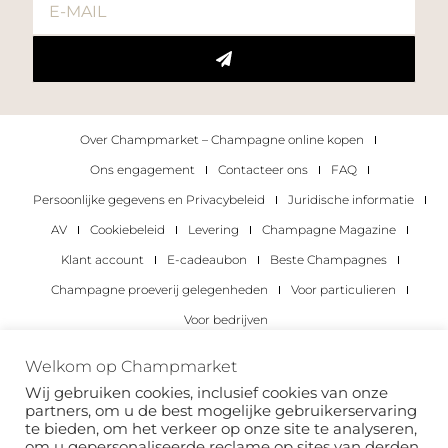
Over Champmarket – Champagne online kopen
Ons engagement
Contacteer ons
FAQ
Persoonlijke gegevens en Privacybeleid
Juridische informatie
AV
Cookiebeleid
Levering
Champagne Magazine
Klant account
E-cadeaubon
Beste Champagnes
Champagne proeverij gelegenheden
Voor particulieren
Voor bedrijven
Copyright 2022 © alle rechten voorbehouden.
Welkom op Champmarket
Champmarket.
Wij gebruiken cookies, inclusief cookies van onze
partners, om u de best mogelijke gebruikerservaring
te bieden, om het verkeer op onze site te analyseren,
om u gepersonaliseerde reclame op sites van derden