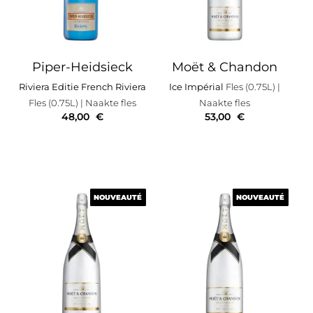
Piper-Heidsieck
Moët & Chandon
Riviera Editie French Riviera
Ice Impérial
Fles (0.75L)
|
Fles (0.75L)
| Naakte fles
Naakte fles
48,00
€
53,00
€
NOUVEAUTÉ
NOUVEAUTÉ
NOUVEAUTÉ
NOUVEAUTÉ