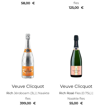
58,00
€
fles
125,00
€
Veuve Clicquot
Veuve Clicquot
Rich
Jéroboam (3L)
| Naakte
Rich Rosé
Fles (0.75L)
|
fles
Naakte fles
399,00
€
55,00
€