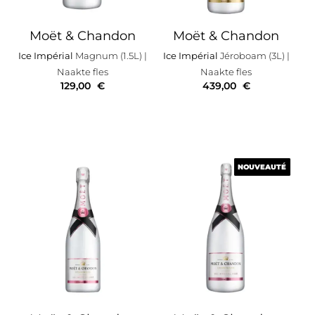
Moët & Chandon
Moët & Chandon
Ice Impérial
Magnum (1.5L)
|
Ice Impérial
Jéroboam (3L)
|
Naakte fles
Naakte fles
129,00
€
439,00
€
NOUVEAUTÉ
NOUVEAUTÉ