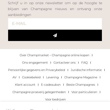
Schrijf u in op onze newsletter om op de hoogte te
blijven van Champagne nieuws en ontvang onze
aanbiedingen
Over Champmarket – Champagne online kopen
Ons engagement
Contacteer ons
FAQ
Persoonlijke gegevens en Privacybeleid
Juridische informatie
AV
Cookiebeleid
Levering
Champagne Magazine
Klant account
E-cadeaubon
Beste Champagnes
Champagne proeverij gelegenheden
Voor particulieren
Voor bedrijven
Copyright 2022 © alle rechten voorbehouden.