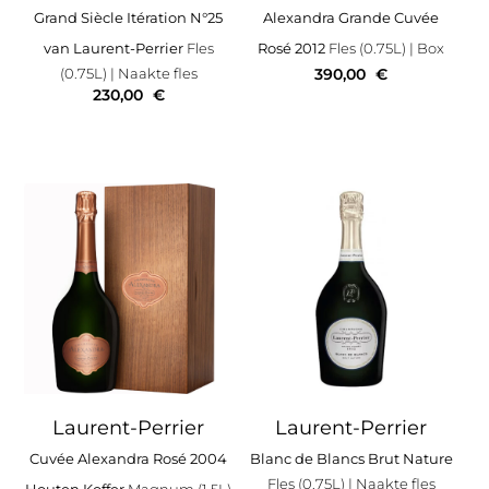
Grand Siècle Itération N°25
Alexandra Grande Cuvée
van Laurent-Perrier
Fles
Rosé 2012
Fles (0.75L)
| Box
(0.75L)
| Naakte fles
390,00
€
230,00
€
Laurent-Perrier
Laurent-Perrier
Cuvée Alexandra Rosé 2004
Blanc de Blancs Brut Nature
Fles (0.75L)
| Naakte fles
Houten Koffer
Magnum (1.5L)