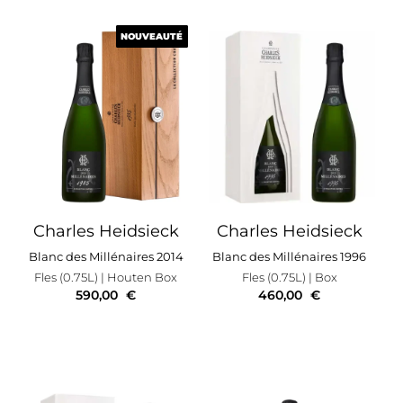
NOUVEAUTÉ
NOUVEAUTÉ
Charles Heidsieck
Charles Heidsieck
Blanc des Millénaires 2014
Blanc des Millénaires 1996
Fles (0.75L)
| Houten Box
Fles (0.75L)
| Box
590,00
€
460,00
€