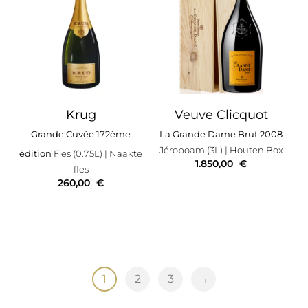
Krug
Veuve Clicquot
Grande Cuvée 172ème
La Grande Dame Brut 2008
Jéroboam (3L)
| Houten Box
édition
Fles (0.75L)
| Naakte
1.850,00
€
fles
260,00
€
1
2
3
→