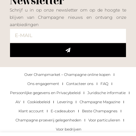
Newsletter
Schrijf u in op onze newsletter om op de hoogte te
blijven van Champagne nieuws en ontvang onze
aanbiedingen
Over Champmarket – Champagne online kopen
Ons engagement
Contacteer ons
FAQ
Persoonlijke gegevens en Privacybeleid
Juridische informatie
AV
Cookiebeleid
Levering
Champagne Magazine
Klant account
E-cadeaubon
Beste Champagnes
Champagne proeverij gelegenheden
Voor particulieren
Voor bedrijven