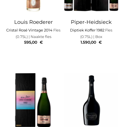
Louis Roederer
Piper-Heidsieck
Cristal Rosé Vintage 2014
Fles
Diptiek Koffer 1982
Fles
(0.75L)
| Naakte fles
(0.75L)
| Box
595,00
€
1.590,00
€