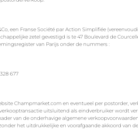
o, een Franse Société par Action Simplifiée (vereenvo
happelijke zetel gevestigd is te 47 Boulevard de Courcelles
emingsregister van Parijs onder de nummers :
328 677
 website Champmarket.com en eventueel per postorder, verb
verkooptransactie uitsluitend als eindverbruiker wordt verr
et kader van de onderhavige algemene verkoopvoorwaarde
 zonder het uitdrukkelijke en voorafgaande akkoord v