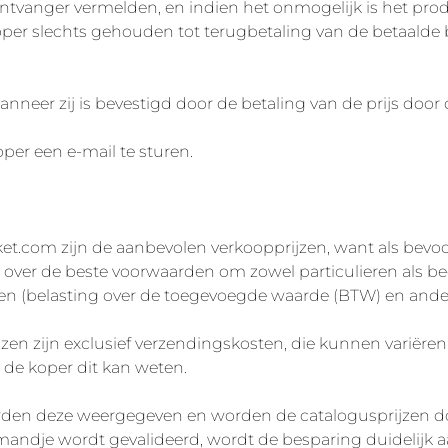
ntvanger vermelden, en indien het onmogelijk is het produ
koper slechts gehouden tot terugbetaling van de betaald
wanneer zij is bevestigd door de betaling van de prijs door 
per een e-mail te sturen.
t.com zijn de aanbevolen verkoopprijzen, want als bev
 de beste voorwaarden om zowel particulieren als bedrij
ingen (belasting over de toegevoegde waarde (BTW) en ander
zen zijn exclusief verzendingskosten, die kunnen variëre
 de koper dit kan weten.
den deze weergegeven en worden de catalogusprijzen doo
lmandje wordt gevalideerd, wordt de besparing duidelijk