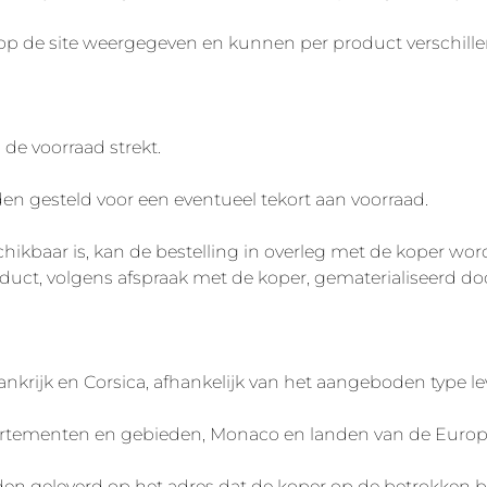
 de site weergegeven en kunnen per product verschille
e voorraad strekt.
en gesteld voor een eventueel tekort aan voorraad.
hikbaar is, kan de bestelling in overleg met de koper word
duct, volgens afspraak met de koper, gematerialiseerd doo
ankrijk en Corsica, afhankelijk van het aangeboden type le
rtementen en gebieden, Monaco en landen van de Europese
n geleverd op het adres dat de koper op de betrokken bes