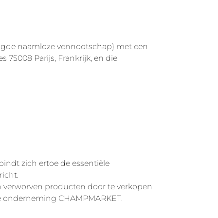
udigde naamloze vennootschap) met een
 75008 Parijs, Frankrijk, en die
indt zich ertoe de essentiële
icht.
n verworven producten door te verkopen
an de onderneming CHAMPMARKET.