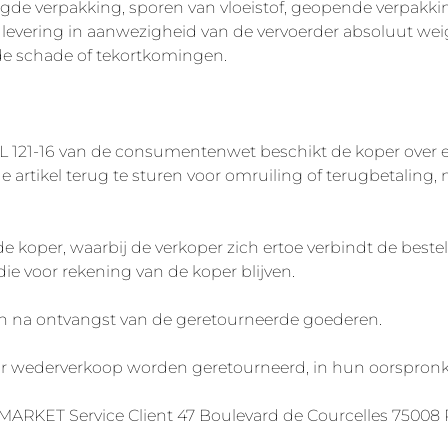
gde verpakking, sporen van vloeistof, geopende verpakk
 levering in aanwezigheid van de vervoerder absoluut wei
de schade of tekortkomingen.
L 121-16 van de consumentenwet beschikt de koper over e
de artikel terug te sturen voor omruiling of terugbetaling
e koper, waarbij de verkoper zich ertoe verbindt de beste
ie voor rekening van de koper blijven.
en na ontvangst van de geretourneerde goederen.
r wederverkoop worden geretourneerd, in hun oorspronkel
RKET Service Client 47 Boulevard de Courcelles 75008 Par