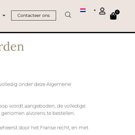
0
Contacteer ons
rden
t volledig onder deze Algemene
koop wordt aangeboden, de volledige
genomen alvorens te bestellen.
eheerst door het Franse recht, en met