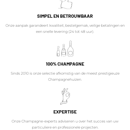
SIMPEL EN BETROUWBAAR
Onze aanpak garandeert kwaliteit, bestelgemak, veilige betalingen en
een snelle levering (24 tot 48 uur).
100% CHAMPAGNE
Sinds 2010 is onze selectie afkomstig van de meest prestigieuze
Champagnehuizen.
EXPERTISE
Onze Champagne-experts adviseren u over het succes van uw
particuliere en professionele projecten.