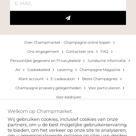
Over Champmarket – Champagne online kopen
Ons engagement
Contacteer ons
FAQ
Persoonlijke gegevens en Privacybeleid
Juridische informatie
AV
Cookiebeleid
Levering
Champagne Magazine
Klant account
E-cadeaubon
Beste Champagnes
Champagne proeverij gelegenheden
Voor particulieren
Voor bedrijven
Copyright 2022 © alle rechten voorbehouden.
Welkom op Champmarket
Champmarket.
Wij gebruiken cookies, inclusief cookies van onze
partners, om u de best mogelijke gebruikerservaring
te bieden, om het verkeer op onze site te analyseren,
om u gepersonaliseerde reclame op sites van derden