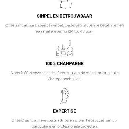
SIMPEL EN BETROUWBAAR
Onze aanpak garandeert kwaliteit, bestelgemak, veilige betalingen en
een snelle levering (24 tot 48 uur).
100% CHAMPAGNE
Sinds 2010 is onze selectie afkomstig van de meest prestigieuze
Champagnehuizen.
EXPERTISE
Onze Champagne-experts adviseren u over het succes van uw
particuliere en professionele projecten.