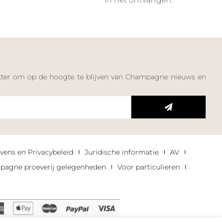
letter om op de hoogte te blijven van Champagne nieuws en
n
vens en Privacybeleid
Juridische informatie
AV
agne proeverij gelegenheden
Voor particulieren