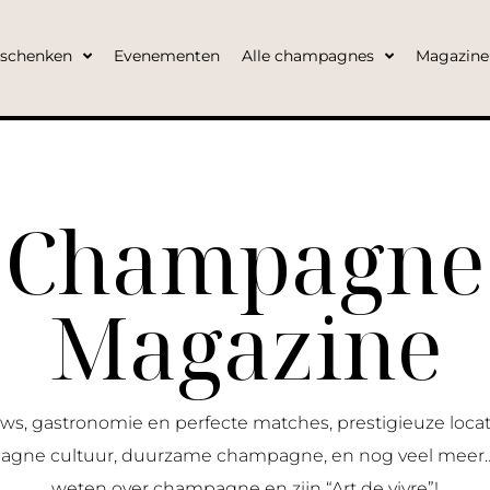
eschenken
Evenementen
Alle champagnes
Magazine
Champagne
Magazine
, gastronomie en perfecte matches, prestigieuze locati
ne cultuur, duurzame champagne, en nog veel meer… Al
weten over champagne en zijn “Art de vivre”!