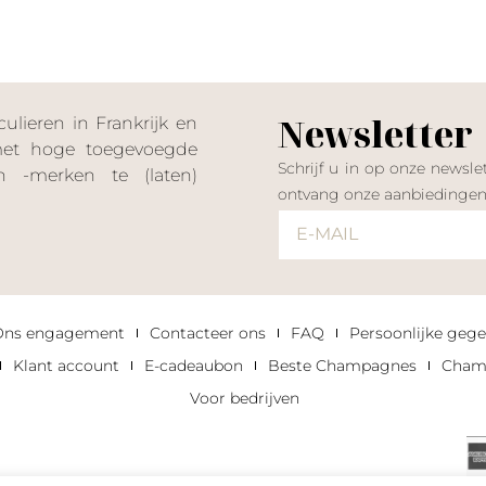
Newsletter
lieren in Frankrijk en
 met hoge toegevoegde
Schrijf u in op onze news
 -merken te (laten)
ontvang onze aanbiedinge
Ons engagement
Contacteer ons
FAQ
Persoonlijke gege
Klant account
E-cadeaubon
Beste Champagnes
Champ
Voor bedrijven