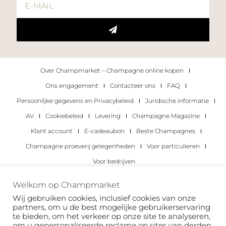
Over Champmarket – Champagne online kopen
Ons engagement
Contacteer ons
FAQ
Persoonlijke gegevens en Privacybeleid
Juridische informatie
AV
Cookiebeleid
Levering
Champagne Magazine
Klant account
E-cadeaubon
Beste Champagnes
Champagne proeverij gelegenheden
Voor particulieren
Voor bedrijven
Copyright 2022 © alle rechten voorbehouden.
Welkom op Champmarket
Champmarket.
Wij gebruiken cookies, inclusief cookies van onze
partners, om u de best mogelijke gebruikerservaring
te bieden, om het verkeer op onze site te analyseren,
om u gepersonaliseerde reclame op sites van derden