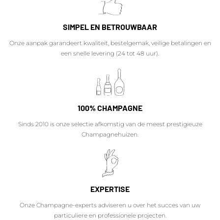
SIMPEL EN BETROUWBAAR
Onze aanpak garandeert kwaliteit, bestelgemak, veilige betalingen en
een snelle levering (24 tot 48 uur).
100% CHAMPAGNE
Sinds 2010 is onze selectie afkomstig van de meest prestigieuze
Champagnehuizen.
EXPERTISE
Onze Champagne-experts adviseren u over het succes van uw
particuliere en professionele projecten.