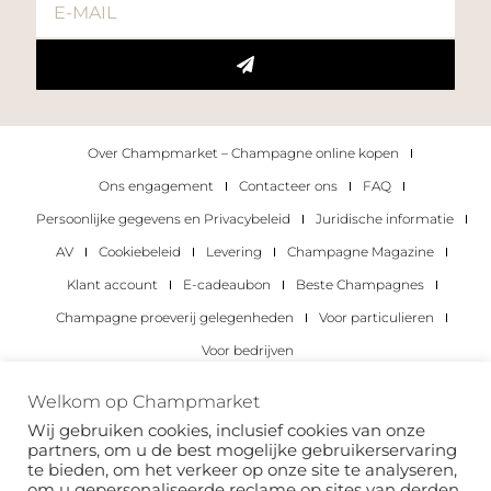
Over Champmarket – Champagne online kopen
Ons engagement
Contacteer ons
FAQ
Persoonlijke gegevens en Privacybeleid
Juridische informatie
AV
Cookiebeleid
Levering
Champagne Magazine
Klant account
E-cadeaubon
Beste Champagnes
Champagne proeverij gelegenheden
Voor particulieren
Voor bedrijven
Copyright 2022 © alle rechten voorbehouden.
Welkom op Champmarket
Champmarket.
Wij gebruiken cookies, inclusief cookies van onze
partners, om u de best mogelijke gebruikerservaring
te bieden, om het verkeer op onze site te analyseren,
om u gepersonaliseerde reclame op sites van derden