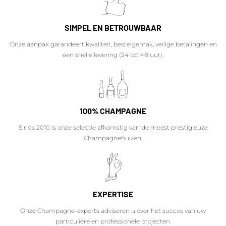
SIMPEL EN BETROUWBAAR
Onze aanpak garandeert kwaliteit, bestelgemak, veilige betalingen en
een snelle levering (24 tot 48 uur).
100% CHAMPAGNE
Sinds 2010 is onze selectie afkomstig van de meest prestigieuze
Champagnehuizen.
EXPERTISE
Onze Champagne-experts adviseren u over het succes van uw
particuliere en professionele projecten.