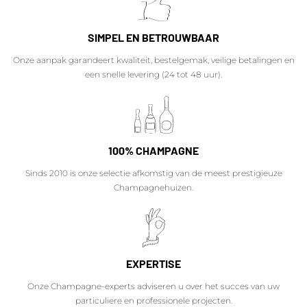
SIMPEL EN BETROUWBAAR
Onze aanpak garandeert kwaliteit, bestelgemak, veilige betalingen en
een snelle levering (24 tot 48 uur).
100% CHAMPAGNE
Sinds 2010 is onze selectie afkomstig van de meest prestigieuze
Champagnehuizen.
EXPERTISE
Onze Champagne-experts adviseren u over het succes van uw
particuliere en professionele projecten.