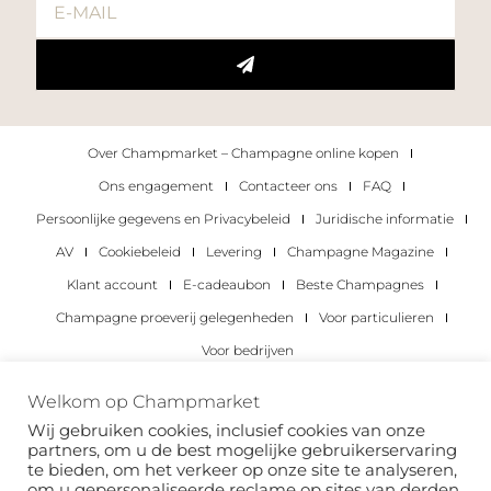
Over Champmarket – Champagne online kopen
Ons engagement
Contacteer ons
FAQ
Persoonlijke gegevens en Privacybeleid
Juridische informatie
AV
Cookiebeleid
Levering
Champagne Magazine
Klant account
E-cadeaubon
Beste Champagnes
Champagne proeverij gelegenheden
Voor particulieren
Voor bedrijven
Copyright 2022 © alle rechten voorbehouden.
Welkom op Champmarket
Champmarket.
Wij gebruiken cookies, inclusief cookies van onze
partners, om u de best mogelijke gebruikerservaring
te bieden, om het verkeer op onze site te analyseren,
om u gepersonaliseerde reclame op sites van derden