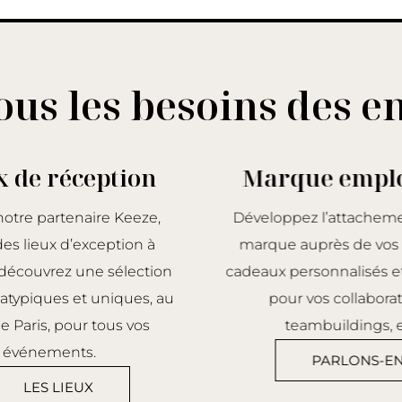
ous les besoins des e
x de réception
Marque empl
notre partenaire Keeze,
Développez l’attacheme
es lieux d’exception à
marque auprès de vos 
, découvrez une sélection
cadeaux personnalisés et
atypiques et uniques, au
pour vos collaborat
 Paris, pour tous vos
teambuildings, e
événements.
PARLONS-EN
LES LIEUX