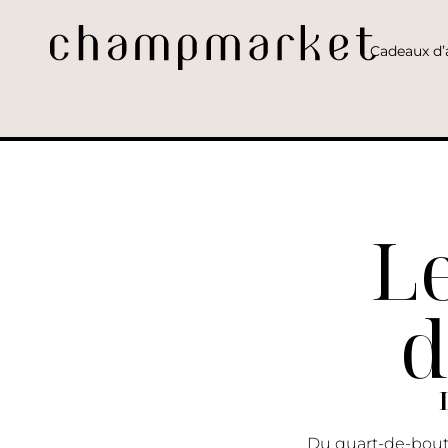
Cadeaux d’a
L
d
Du quart-de-bout