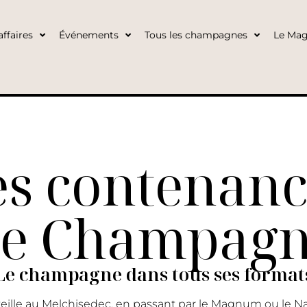
ffaires
Événements
Tous les champagnes
Le Mag
es contenanc
e Champag
Le champagne dans tous ses format
eille au Melchisedec, en passant par le Magnum ou le N