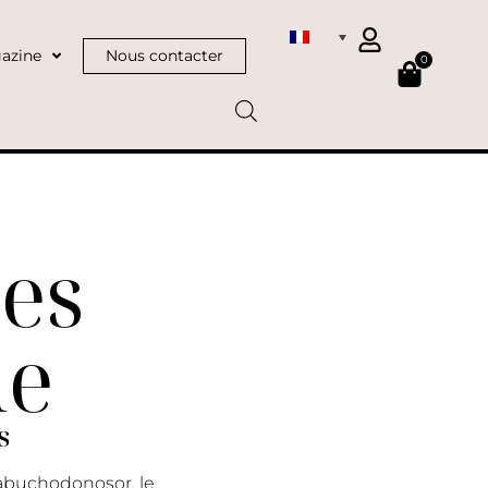
azine
Nous contacter
0
es
ne
s
abuchodonosor, le