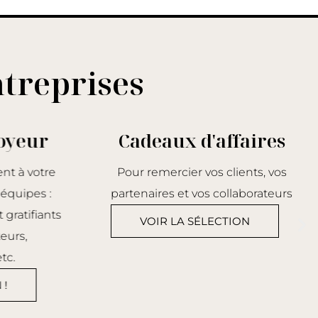
ntreprises
oyeur
Cadeaux d'affaires
nt à votre
Pour remercier vos clients, vos
équipes :
partenaires et vos collaborateurs
 gratifiants
VOIR LA SÉLECTION
eurs,
tc.
 !