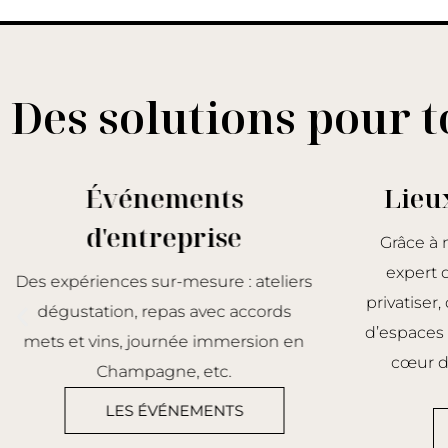
Des solutions pour t
Événements
Lieu
d'entreprise
Grâce à 
expert d
Des expériences sur-mesure : ateliers
privatiser
dégustation, repas avec accords
d’espaces 
mets et vins, journée immersion en
cœur de
Champagne, etc.
LES ÉVÉNEMENTS