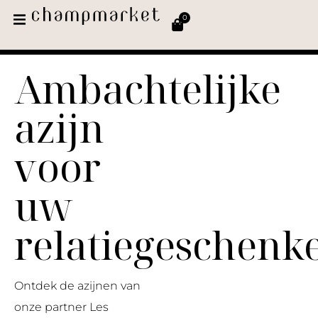
0
Ambachtelijke
azijn
voor
uw
relatiegeschenk
Ontdek de azijnen van
onze partner Les