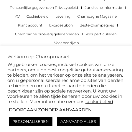
Persoonlijke gegevens en Privacybeleid
Juridische informatie
AV
Cookiebeleid
Levering
Champagne Magazine
Klant account
E-cadeaubon
Beste Champagnes
Champagne proeverij gelegenheden
Voor particulieren
Voor bedrijven
Copyright 2022 © alle rechten voorbehouden.
Welkom op Champmarket
Champmarket.
Wij gebruiken cookies, inclusief cookies van onze
partners, om u de best mogelijke gebruikerservaring
te bieden, om het verkeer op onze site te analyseren,
om u gepersonaliseerde reclame op sites van derden
te bieden en om u functies aan te bieden die
beschikbaar zijn op sociale netwerken. U kunt uw
voorkeuren te allen tijde beheren door uw cookies in
te stellen. Meer informatie over ons
cookiebeleid
DOORGAAN ZONDER AANVAARDEN
ALCOHOLMISBRUIK IS GEVAARLIJK VOOR JE
PERSONALISEREN
AANVAARD ALLES
GEZONDHEID. DRINK MET VERSTAND.
Deze site wordt beschermd door reCAPTCHA en het
privacybeleid
van Google en
de
servicevoorwaarden van
zijn van toepassing.