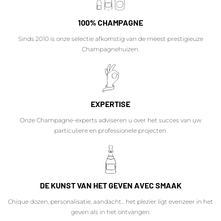
100% CHAMPAGNE
Sinds 2010 is onze selectie afkomstig van de meest prestigieuze
Champagnehuizen.
EXPERTISE
Onze Champagne-experts adviseren u over het succes van uw
particuliere en professionele projecten.
DE KUNST VAN HET GEVEN AVEC SMAAK
Chique dozen, personalisatie, aandacht... het plezier ligt evenzeer in het
geven als in het ontvangen.