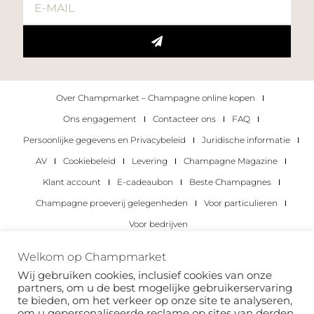
Over Champmarket – Champagne online kopen
Ons engagement
Contacteer ons
FAQ
Persoonlijke gegevens en Privacybeleid
Juridische informatie
AV
Cookiebeleid
Levering
Champagne Magazine
Klant account
E-cadeaubon
Beste Champagnes
Champagne proeverij gelegenheden
Voor particulieren
Voor bedrijven
Copyright 2022 © alle rechten voorbehouden.
Welkom op Champmarket
Champmarket.
Wij gebruiken cookies, inclusief cookies van onze
partners, om u de best mogelijke gebruikerservaring
te bieden, om het verkeer op onze site te analyseren,
om u gepersonaliseerde reclame op sites van derden