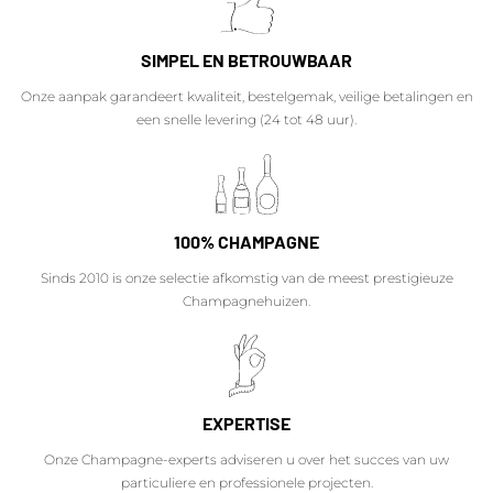
SIMPEL EN BETROUWBAAR
Onze aanpak garandeert kwaliteit, bestelgemak, veilige betalingen en
een snelle levering (24 tot 48 uur).
100% CHAMPAGNE
Sinds 2010 is onze selectie afkomstig van de meest prestigieuze
Champagnehuizen.
EXPERTISE
Onze Champagne-experts adviseren u over het succes van uw
particuliere en professionele projecten.