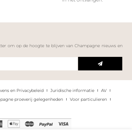
letter om op de hoogte te blijven van Champagne nieuws en
n
vens en Privacybeleid
Juridische informatie
AV
agne proeverij gelegenheden
Voor particulieren