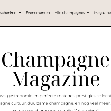
eschenken
Evenementen
Alle champagnes
Magazine
Champagne
Magazine
, gastronomie en perfecte matches, prestigieuze locati
ne cultuur, duurzame champagne, en nog veel meer… Al
weten over champagne en zijn “Art de vivre”!