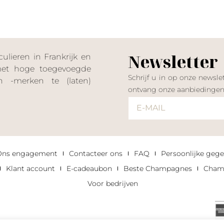
Newsletter
lieren in Frankrijk en
 met hoge toegevoegde
Schrijf u in op onze news
 -merken te (laten)
ontvang onze aanbiedinge
Ons engagement
Contacteer ons
FAQ
Persoonlijke gege
Klant account
E-cadeaubon
Beste Champagnes
Champ
Voor bedrijven