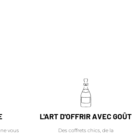
E
L'ART D'OFFRIR AVEC GOÛT
ne vous
Des coffrets chics, de la