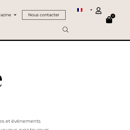
azine
Nous contacter
0
e
nces et événements
ue vous avez toujours