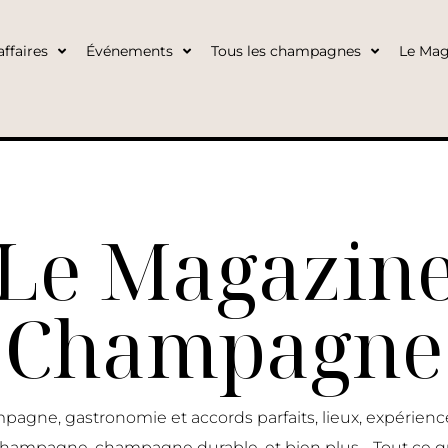
ffaires
Événements
Tous les champagnes
Le Mag
Le Magazin
Champagne
pagne, gastronomie et accords parfaits, lieux, expérie
 champagne, champagne durable, et bien plus… Tout ce q