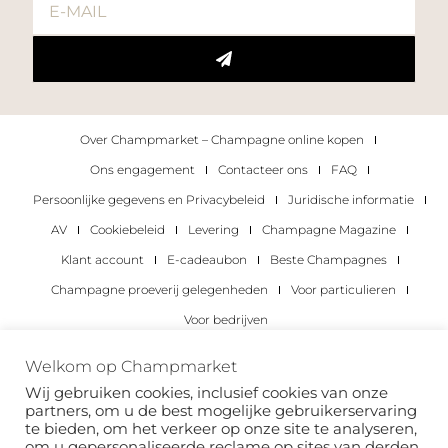
Over Champmarket – Champagne online kopen
Ons engagement
Contacteer ons
FAQ
Persoonlijke gegevens en Privacybeleid
Juridische informatie
AV
Cookiebeleid
Levering
Champagne Magazine
Klant account
E-cadeaubon
Beste Champagnes
Champagne proeverij gelegenheden
Voor particulieren
Voor bedrijven
Copyright 2022 © alle rechten voorbehouden.
Welkom op Champmarket
Champmarket.
Wij gebruiken cookies, inclusief cookies van onze
partners, om u de best mogelijke gebruikerservaring
te bieden, om het verkeer op onze site te analyseren,
om u gepersonaliseerde reclame op sites van derden