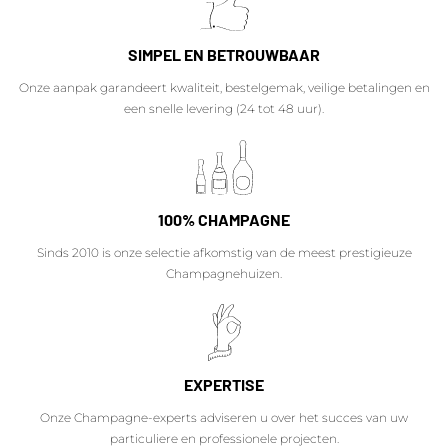
SIMPEL EN BETROUWBAAR
Onze aanpak garandeert kwaliteit, bestelgemak, veilige betalingen en
een snelle levering (24 tot 48 uur).
100% CHAMPAGNE
Sinds 2010 is onze selectie afkomstig van de meest prestigieuze
Champagnehuizen.
EXPERTISE
Onze Champagne-experts adviseren u over het succes van uw
particuliere en professionele projecten.