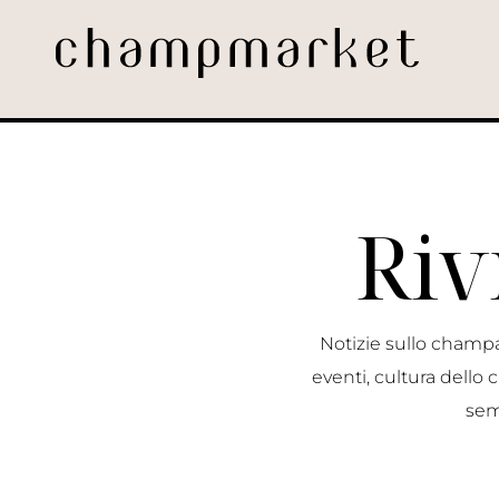
Riv
Notizie sullo champa
eventi, cultura dell
sem