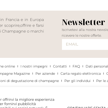
Newsletter
in Francia e in Europa
scoprire,offrire e farsi
Iscrivetevi alla nostra news
n di Champagne o marchi
ricevere le nostre offerte.
e online
I nostri impegni
Contatti
FAQ
Dati personali
mpagne Magazine
Per aziende
Carta regalo elettronica
C
ioni di degustazione di champagne
Per gli individui
Per le 
r offrirvi la migliore esperienza
per fornirvi pubblicità