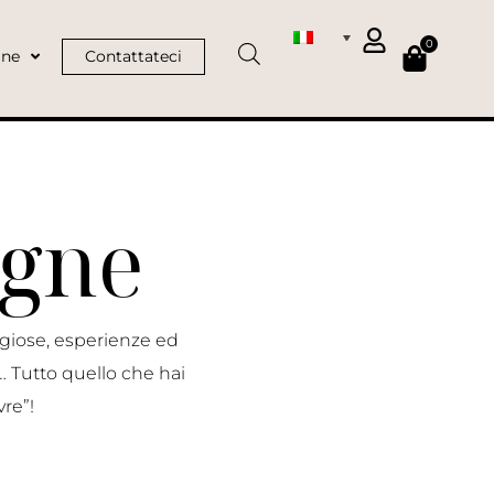
0
ine
Contattateci
agne
igiose, esperienze ed
 Tutto quello che hai
re”!