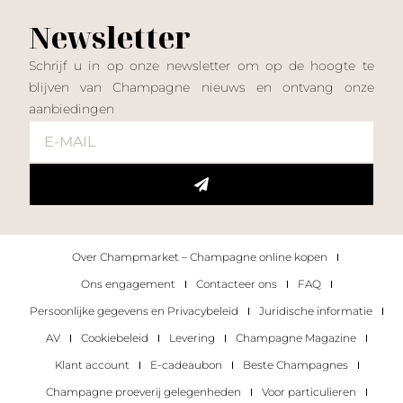
Newsletter
Schrijf u in op onze newsletter om op de hoogte te
blijven van Champagne nieuws en ontvang onze
aanbiedingen
Over Champmarket – Champagne online kopen
Ons engagement
Contacteer ons
FAQ
Persoonlijke gegevens en Privacybeleid
Juridische informatie
AV
Cookiebeleid
Levering
Champagne Magazine
Klant account
E-cadeaubon
Beste Champagnes
Champagne proeverij gelegenheden
Voor particulieren