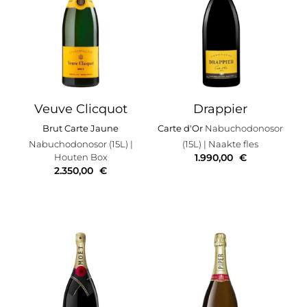
Veuve Clicquot
Drappier
Brut Carte Jaune
Carte d'Or
Nabuchodonosor
Nabuchodonosor (15L)
|
(15L)
| Naakte fles
Houten Box
1.990,00
€
2.350,00
€