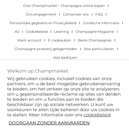
Over Champmarket – Champagne online kopen
Ons engagement
Contacteer ons
FAQ
Persoonlijke gegevens en Privacybeleid
Juridische informatie
AV
Cookiebeleid
Levering
Champagne Magazine
Klant account
E-cadeaubon
Beste Champagnes
Champagne proeverij gelegenheden
Voor particulieren
Voor bedrijven
Copyright 2022 © alle rechten voorbehouden.
Welkom op Champmarket
Champmarket.
Wij gebruiken cookies, inclusief cookies van onze
partners, om u de best mogelijke gebruikerservaring
te bieden, om het verkeer op onze site te analyseren,
om u gepersonaliseerde reclame op sites van derden
te bieden en om u functies aan te bieden die
beschikbaar zijn op sociale netwerken. U kunt uw
voorkeuren te allen tijde beheren door uw cookies in
te stellen. Meer informatie over ons
cookiebeleid
DOORGAAN ZONDER AANVAARDEN
ALCOHOLMISBRUIK IS GEVAARLIJK VOOR JE