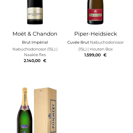
Moët & Chandon
Piper-Heidsieck
Brut Impérial
Cuvée Brut
Nabuchodonosor
Nabuchodonosor (15L)
|
(15L)
| Houten Box
Naakte fles
1.599,00
€
2.140,00
€