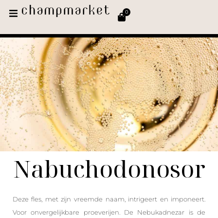
0
Nabuchodonosor
Deze fles, met zijn vreemde naam, intrigeert en imponeert.
Voor onvergelijkbare proeverijen. De Nebukadnezar is de