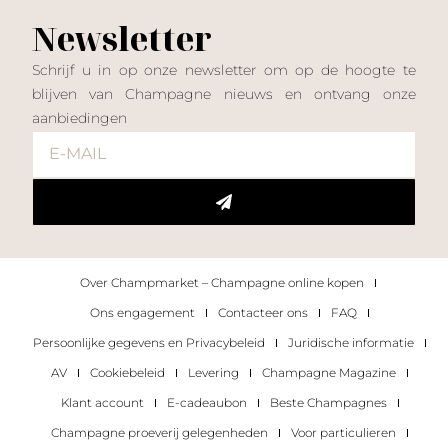
Newsletter
Schrijf u in op onze newsletter om op de hoogte te
blijven van Champagne nieuws en ontvang onze
aanbiedingen
Over Champmarket – Champagne online kopen
Ons engagement
Contacteer ons
FAQ
Persoonlijke gegevens en Privacybeleid
Juridische informatie
AV
Cookiebeleid
Levering
Champagne Magazine
Klant account
E-cadeaubon
Beste Champagnes
Champagne proeverij gelegenheden
Voor particulieren