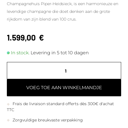
Champagnehuis Piper-Heidsieck, is een harmonieuze en
levendige champagne die doet denken aan de grote
rijkdom van zijn blend van 100 crus.
1.599,00
€
In stock.
Levering in 5 tot 10 dagen
VOEG TOE AAN WINKELMANDJE
Frais de livraison standard offerts dès 300€ d'achat
TTC
Zorgvuldige breukvaste verpakking