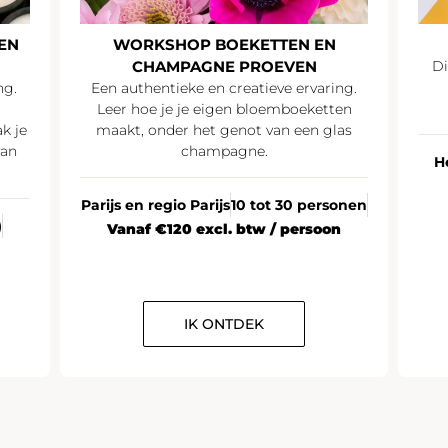
EN
WORKSHOP BOEKETTEN EN
CHAMPAGNE PROEVEN
Di
ng.
Een authentieke en creatieve ervaring.
Leer hoe je je eigen bloemboeketten
k je
maakt, onder het genot van een glas
van
champagne.
H
Parijs en regio Parijs
10 tot 30 personen
)
Vanaf €120 excl. btw / persoon
IK ONTDEK