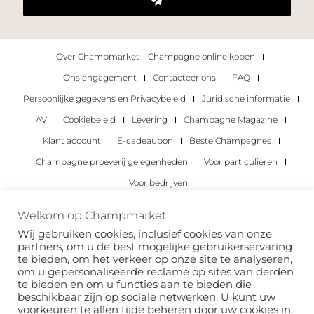
Over Champmarket – Champagne online kopen
Ons engagement
Contacteer ons
FAQ
Persoonlijke gegevens en Privacybeleid
Juridische informatie
AV
Cookiebeleid
Levering
Champagne Magazine
Klant account
E-cadeaubon
Beste Champagnes
Champagne proeverij gelegenheden
Voor particulieren
Voor bedrijven
Copyright 2022 © alle rechten voorbehouden.
Welkom op Champmarket
Champmarket.
Wij gebruiken cookies, inclusief cookies van onze
partners, om u de best mogelijke gebruikerservaring
te bieden, om het verkeer op onze site te analyseren,
om u gepersonaliseerde reclame op sites van derden
te bieden en om u functies aan te bieden die
beschikbaar zijn op sociale netwerken. U kunt uw
voorkeuren te allen tijde beheren door uw cookies in