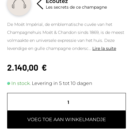
Écoutez
Les secrets de ce champagne
De Moët Impérial, de emblematische cuvée van het
Champagnehuis Moët & Chandon sinds 1869, is de meest
volmaakte en universele expressie van het huis. Deze
levendige en gulle champagne ondersc
...
Lire la suite
2.140,00
€
In stock.
Levering in 5 tot 10 dagen
VOEG TOE AAN WINKELMANDJE