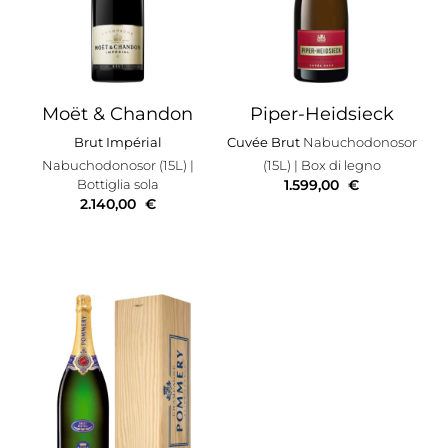
Moët & Chandon
Piper-Heidsieck
Brut Impérial
Cuvée Brut
Nabuchodonosor
Nabuchodonosor (15L)
|
(15L)
| Box di legno
Bottiglia sola
1.599,00
€
2.140,00
€