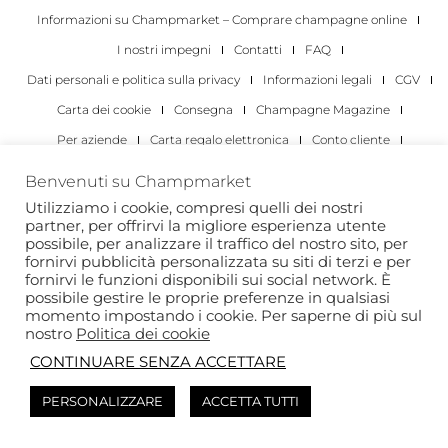
Informazioni su Champmarket – Comprare champagne online
I nostri impegni
Contatti
FAQ
Dati personali e politica sulla privacy
Informazioni legali
CGV
Carta dei cookie
Consegna
Champagne Magazine
Per aziende
Carta regalo elettronica
Conto cliente
I migliori champagne
Occasioni di degustazione di champagne
Benvenuti su Champmarket
Per gli individui
Per le aziende
Utilizziamo i cookie, compresi quelli dei nostri
partner, per offrirvi la migliore esperienza utente
Copyright 2022 © tutti i diritti riservati. Champmarket.
possibile, per analizzare il traffico del nostro sito, per
fornirvi pubblicità personalizzata su siti di terzi e per
fornirvi le funzioni disponibili sui social network. È
possibile gestire le proprie preferenze in qualsiasi
momento impostando i cookie. Per saperne di più sul
nostro
Politica dei cookie
CONTINUARE SENZA ACCETTARE
PERSONALIZZARE
ACCETTA TUTTI
L'ABUSO DI ALCOL È PERICOLOSO PER LA SALUTE. DA
CONSUMARE CON MODERAZIONE.