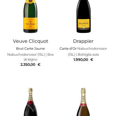
Veuve Clicquot
Drappier
Brut Carte Jaune
Carte d'Or
Nabuchodonosor
Nabuchodonosor (15L)
| Box
(15L)
| Bottiglia sola
di legno
1.990,00
€
2.350,00
€