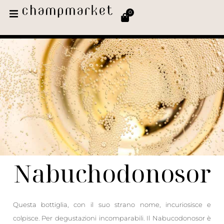
0
Nabuchodonosor
Questa bottiglia, con il suo strano nome, incuriosisce e
colpisce. Per degustazioni incomparabili. Il Nabucodonosor è