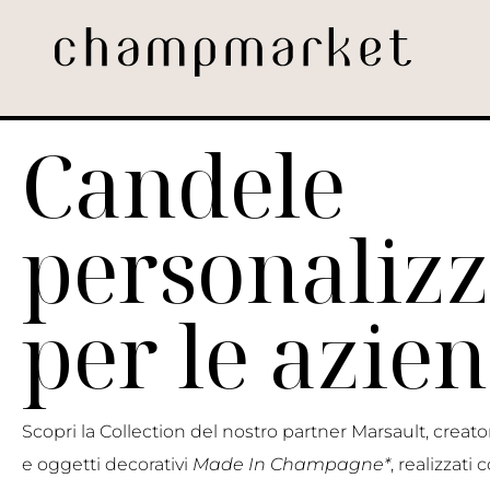
Candele
personalizz
per le azie
Scopri la Collection del nostro partner Marsault, creat
e oggetti decorativi
Made In Champagne*
, realizzati 