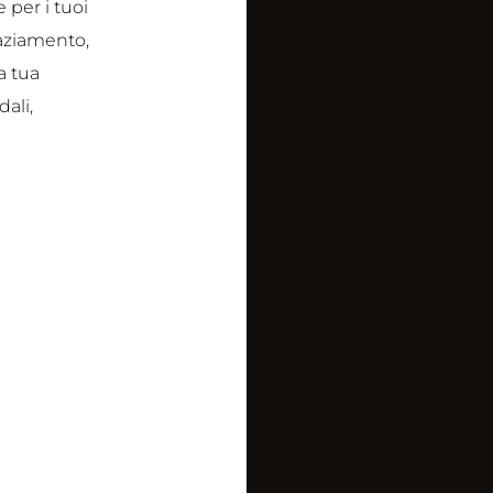
 per i tuoi
graziamento,
a tua
ali,