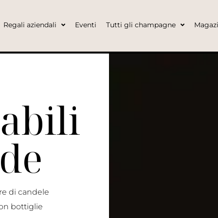
Regali aziendali
Eventi
Tutti gli champagne
Magaz
abili
nde
ore di candele
con bottiglie