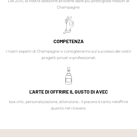
Dal 2010, la nostra selezione proviene dalle più prestigiose Maison di
Champagne.
COMPETENZA
I nostri esperti di Champagne vi consiglieranno sul successo dei vostri
progetti privati e professionali.
L'ARTE DI OFFRIRE IL GUSTO DI AVEC
box chic, personalizzazione, attenzione... il piacere è tanto neloffrire
quanto nel ricevere.