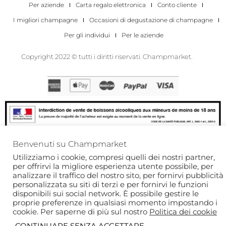
Per aziende
Carta regalo elettronica
Conto cliente
I migliori champagne
Occasioni di degustazione di champagne
Per gli individui
Per le aziende
Copyright 2022 © tutti i diritti riservati. Champmarket.
Benvenuti su Champmarket
L'ABUSO DI ALCOL È PERICOLOSO PER LA SALUTE. DA
Utilizziamo i cookie, compresi quelli dei nostri partner,
CONSUMARE CON MODERAZIONE.
Questo sito è protetto da reCAPTCHA e si applica l’
Informativa sulla privacy
di
per offrirvi la migliore esperienza utente possibile, per
Google e i
Termini di servizio
di .
analizzare il traffico del nostro sito, per fornirvi pubblicità
personalizzata su siti di terzi e per fornirvi le funzioni
disponibili sui social network. È possibile gestire le
proprie preferenze in qualsiasi momento impostando i
cookie. Per saperne di più sul nostro
Politica dei cookie
CONTINUARE SENZA ACCETTARE