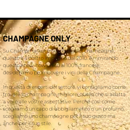
CHAMPAGNE ONLY
Su Champmarket troverete (solo) champagne,
questo è il nostro impegno dal 2010. Ammirando
questo know-how unico al 100% francese,
desideriamo promuovere i vini della Champagne.
In qualità di esperti del settore, vi consigliamo come
trovare lo champagne migliore, quello che si adatta
a voi o alle vostre aspettative. Perché così come
scegliamo un capo di abbigliamento o un profumo,
scegliamo uno champagne per il suo gusto ma
anche per il suo stile.