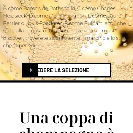
B come Barons de Rothschild, C come Charles
Heidsieck, D come Dom Pérignon, L come Laurent-
Perrier o Louis Roederer, R come Ruinart, ecc… che
siate alla ricerca di un must-have o di un must-
discover, troverete sicuramente il marchio e lo stile
che fa per voi.
VEDERE LA SELEZIONE
Una coppa di