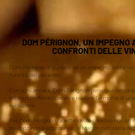
DOM PÉRIGNON, UN IMPEGNO 
CONFRONTI DELLE VI
Dom Pérignon è guidato da un impegno costante: o
l’unicità del suo anno.
Con ogni annata, Dom Pérignon persegue senza sost
estetico profondo: creare e rivelare l’armonia di un
evoluzione.
Per Dom Pérignon, questo ideale creativo non amme
risultato non è eccezionale, la Maison non oserà dic