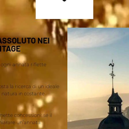
ASSOLUTO NEI
NTAGE
gni annata riflette
a la ricerca di un ideale
a natura in costante
tte concessioni: se il
hiarare un’annata.