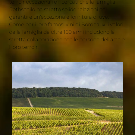
terroir eccezionali e ricercati che la famiglia
Rothschild ha stretto solide relazioni per
garantire un’eccezionale fornitura di uve.
Come per i loro famosi vini di Bordeaux, i valori
della famiglia da oltre 160 anni includono la
stretta collaborazione con le persone dell’arte e
i loro terroir.