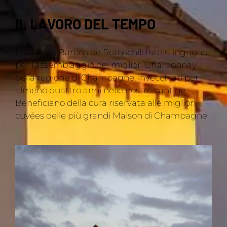
IL LAVORO DEL TEMPO
Le cuvées Barons de Rothschild si distinguono
per l’assemblaggio dei migliori Chardonnay
della regione di Champagne, invecchiati per
almeno quattro anni nelle nostre cantine.
Beneficiano della cura riservata alle migliori
cuvées delle più grandi Maison di Champagne.