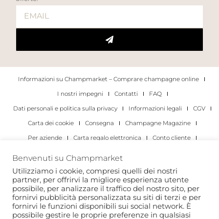
Informazioni su Champmarket – Comprare champagne online
I nostri impegni
Contatti
FAQ
Dati personali e politica sulla privacy
Informazioni legali
CGV
Carta dei cookie
Consegna
Champagne Magazine
Per aziende
Carta regalo elettronica
Conto cliente
I migliori champagne
Occasioni di degustazione di champagne
Benvenuti su Champmarket
Per gli individui
Per le aziende
Utilizziamo i cookie, compresi quelli dei nostri
partner, per offrirvi la migliore esperienza utente
Copyright 2022 © tutti i diritti riservati. Champmarket.
possibile, per analizzare il traffico del nostro sito, per
fornirvi pubblicità personalizzata su siti di terzi e per
fornirvi le funzioni disponibili sui social network. È
possibile gestire le proprie preferenze in qualsiasi