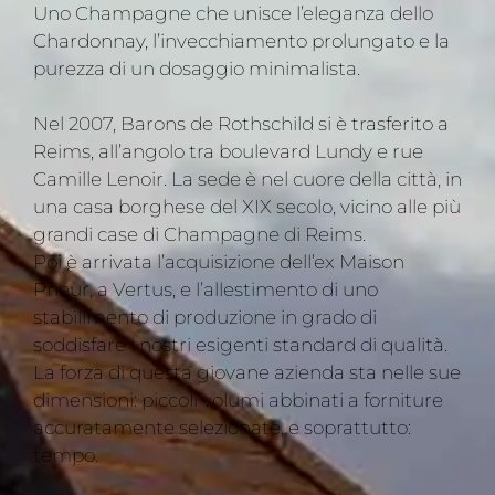
Uno Champagne che unisce l’eleganza dello
Chardonnay, l’invecchiamento prolungato e la
purezza di un dosaggio minimalista.
Nel 2007, Barons de Rothschild si è trasferito a
Reims, all’angolo tra boulevard Lundy e rue
Camille Lenoir. La sede è nel cuore della città, in
una casa borghese del XIX secolo, vicino alle più
grandi case di Champagne di Reims.
Poi è arrivata l’acquisizione dell’ex Maison
Prieur, a Vertus, e l’allestimento di uno
stabilimento di produzione in grado di
soddisfare i nostri esigenti standard di qualità.
La forza di questa giovane azienda sta nelle sue
dimensioni: piccoli volumi abbinati a forniture
accuratamente selezionate, e soprattutto:
tempo.