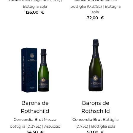
Bottiglia sola
bottiglia (0.375L)
| Bottiglia
126,00
€
sola
32,00
€
Barons de
Barons de
Rothschild
Rothschild
Concordia Brut
Mezza
Concordia Brut
Bottiglia
bottiglia (0.375L)
| Astuccio
(0.75L)
| Bottiglia sola
34,50
€
50,00
€