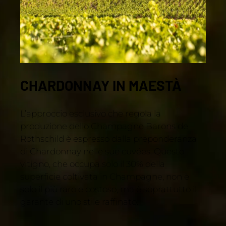
CHARDONNAY IN MAESTÀ
L’approccio esclusivo che regola la
produzione dello Champagne Barons de
Rothschild è espresso dalla preponderanza
di Chardonnay nelle sue cuvées. Questo
vitigno, che occupa solo il 30% della
superficie coltivata in Champagne, non è
solo il più raro e costoso, ma è soprattutto il
garante di uno stile raffinato.