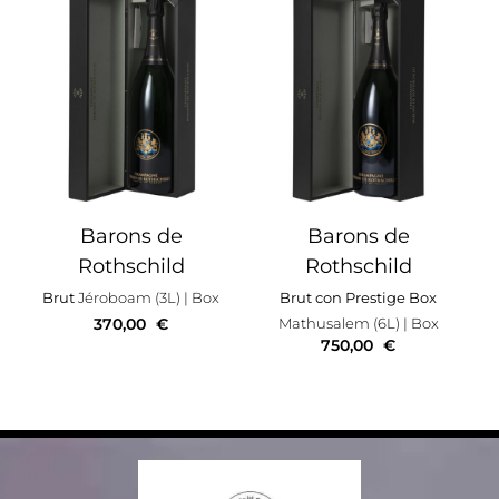
Barons de
Barons de
Rothschild
Rothschild
Brut
Jéroboam (3L)
| Box
Brut con Prestige Box
370,00
€
Mathusalem (6L)
| Box
750,00
€