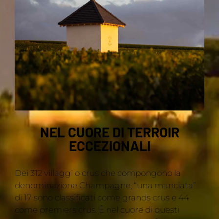
NEL CUORE DI TERROIR
ECCEZIONALI
Dei 312 villaggi o crus che compongono la
denominazione Champagne, “una manciata”
di 17 sono classificati come grands crus e 44
come premiers crus. È nel cuore di questi