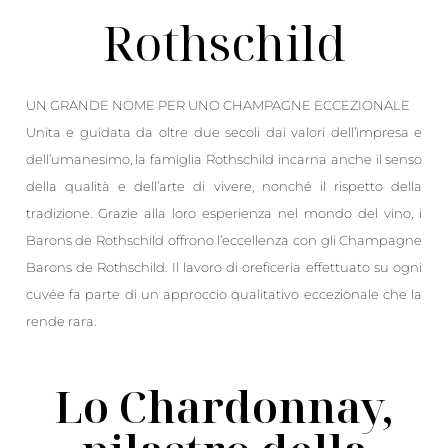
Rothschild
UN GRANDE NOME PER UNO CHAMPAGNE ECCEZIONALE
Unita e guidata da oltre due secoli dai valori dell’impresa e
dell’umanesimo, la famiglia Rothschild incarna anche il senso
della qualità e dell’arte di vivere, nonché il rispetto della
tradizione. Grazie alla loro esperienza nel mondo del vino, i
Barons de Rothschild offrono l’eccellenza con gli Champagne
Barons de Rothschild. Il lavoro di oreficeria effettuato su ogni
cuvée fa parte di un approccio qualitativo eccezionale che la
rende rara.
Lo Chardonnay,