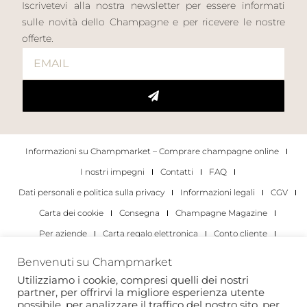
Iscrivetevi alla nostra newsletter per essere informati
sulle novità dello Champagne e per ricevere le nostre
offerte.
Informazioni su Champmarket – Comprare champagne online
I nostri impegni
Contatti
FAQ
Dati personali e politica sulla privacy
Informazioni legali
CGV
Carta dei cookie
Consegna
Champagne Magazine
Per aziende
Carta regalo elettronica
Conto cliente
I migliori champagne
Occasioni di degustazione di champagne
Benvenuti su Champmarket
Per gli individui
Per le aziende
Utilizziamo i cookie, compresi quelli dei nostri
partner, per offrirvi la migliore esperienza utente
Copyright 2022 © tutti i diritti riservati. Champmarket.
possibile, per analizzare il traffico del nostro sito, per