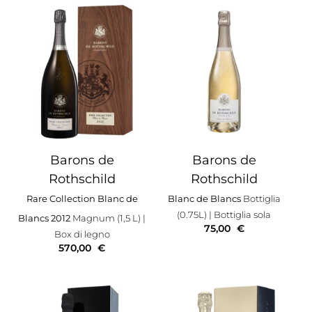
Barons de
Barons de
Rothschild
Rothschild
Rare Collection Blanc de
Blanc de Blancs
Bottiglia
(0.75L)
| Bottiglia sola
Blancs 2012
Magnum (1,5 L)
|
75,00
€
Box di legno
570,00
€