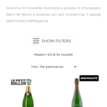
Sinonimo di mineralità, freschezza e purezza, lo champagne
Blanc de Blancs è prodotto con solo Chardonnay, il cepage
della finezza e dell’eleganza.
SHOW FILTERS
Mostra 1-40 di 54 risultati
NOUVEAUTÉ
NOUVEAUTÉ