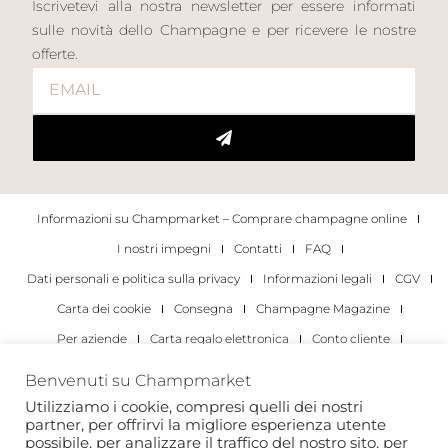
Iscrivetevi alla nostra newsletter per essere informati
sulle novità dello Champagne e per ricevere le nostre
offerte.
Informazioni su Champmarket – Comprare champagne online
I nostri impegni
Contatti
FAQ
Dati personali e politica sulla privacy
Informazioni legali
CGV
Carta dei cookie
Consegna
Champagne Magazine
Per aziende
Carta regalo elettronica
Conto cliente
I migliori champagne
Occasioni di degustazione di champagne
Benvenuti su Champmarket
Per gli individui
Per le aziende
Utilizziamo i cookie, compresi quelli dei nostri
partner, per offrirvi la migliore esperienza utente
Copyright 2022 © tutti i diritti riservati. Champmarket.
possibile, per analizzare il traffico del nostro sito, per