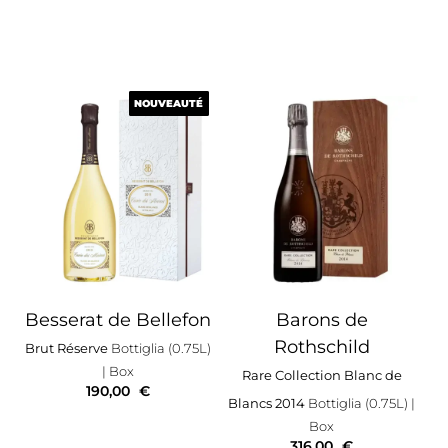
NOUVEAUTÉ
NOUVEAUTÉ
Besserat de Bellefon
Barons de
Rothschild
Brut Réserve
Bottiglia (0.75L)
| Box
Rare Collection Blanc de
190,00
€
Blancs 2014
Bottiglia (0.75L)
|
Box
316,00
€