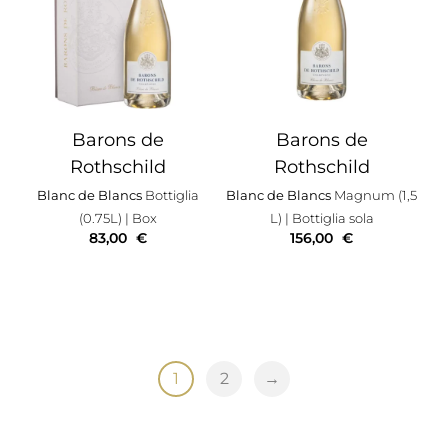
Barons de
Barons de
Rothschild
Rothschild
Blanc de Blancs
Bottiglia
Blanc de Blancs
Magnum (1,5
(0.75L)
| Box
L)
| Bottiglia sola
83,00
€
156,00
€
1
2
→