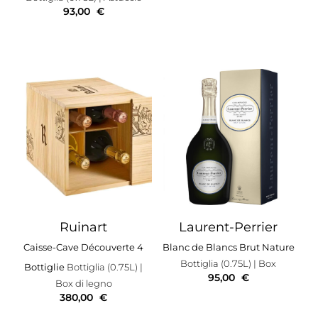
93,00
€
Ruinart
Laurent-Perrier
Caisse-Cave Découverte 4
Blanc de Blancs Brut Nature
Bottiglia (0.75L)
| Box
Bottiglie
Bottiglia (0.75L)
|
95,00
€
Box di legno
380,00
€