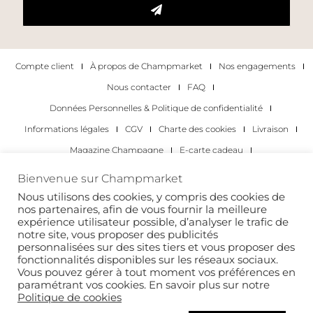
Compte client
À propos de Champmarket
Nos engagements
Nous contacter
FAQ
Données Personnelles & Politique de confidentialité
Informations légales
CGV
Charte des cookies
Livraison
Magazine Champagne
E-carte cadeau
Les Meilleurs Champagnes
Bienvenue sur Champmarket
Les occasions pour déguster du champagne
Pour les particuliers
Nous utilisons des cookies, y compris des cookies de
nos partenaires, afin de vous fournir la meilleure
Pour les entreprises
expérience utilisateur possible, d’analyser le trafic de
notre site, vous proposer des publicités
Copyright 2022 © tous droits réservés. Champmarket.
personnalisées sur des sites tiers et vous proposer des
fonctionnalités disponibles sur les réseaux sociaux.
Vous pouvez gérer à tout moment vos préférences en
paramétrant vos cookies. En savoir plus sur notre
Politique de cookies