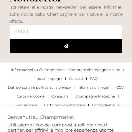
Iscrivetevi alla nostra newsletter per essere informati
sulle novità dello Champagne e per ricevere le nostre
offerte.
Informazioni su Champmarket – Comprare champagne online
I nostri impegni
Contatti
FAQ
Dati personali e politica sulla privacy
Informazioni legali
CGV
Carta dei cookie
Consegna
Champagne Magazine
Per aziende
Carta regalo elettronica
Conto cliente
I migliori champagne
Occasioni di degustazione di champagne
Benvenuti su Champmarket
Per gli individui
Per le aziende
Utilizziamo i cookie, compresi quelli dei nostri
partner, per offrirvi la migliore esperienza utente