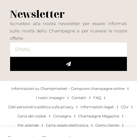
Newsletter
Iscrivetevi alla nostra newsletter per essere informati
sulle novità dello Champagne e per ricevere le nostre
offerte.
Informazioni su Champmarket – Comprare champagne online
I nostri impegni
Contatti
FAQ
Dati personali e politica sulla privacy
Informazioni legali
CGV
Carta dei cookie
Consegna
Champagne Magazine
Per aziende
Carta regalo elettronica
Conto cliente
I migliori champagne
Occasioni di degustazione di champagne