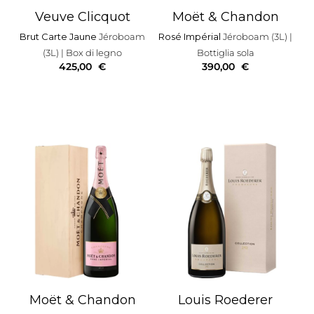
Veuve Clicquot
Moët & Chandon
Brut Carte Jaune
Jéroboam
Rosé Impérial
Jéroboam (3L)
|
(3L)
| Box di legno
Bottiglia sola
425,00
€
390,00
€
Moët & Chandon
Louis Roederer