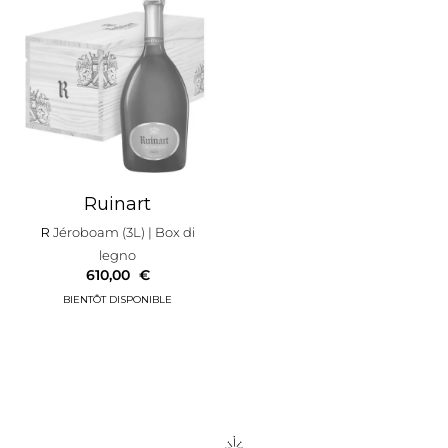
Ruinart
R
Jéroboam (3L)
| Box di
legno
610,00
€