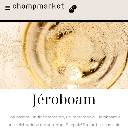
0
Jéroboam
Una nascita, un fidanzamento, un matrimonio… Jeroboam è
una celebrazione dei bei tempi. E regalo! È infatti il flacone più