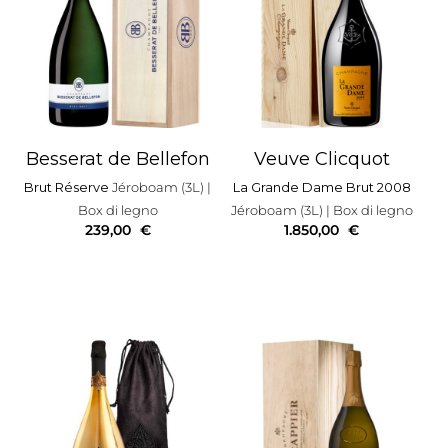
Besserat de Bellefon
Veuve Clicquot
Brut Réserve
Jéroboam (3L)
|
La Grande Dame Brut 2008
Box di legno
Jéroboam (3L)
| Box di legno
239,00
€
1.850,00
€