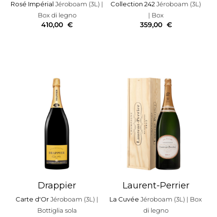
Rosé Impérial
Jéroboam (3L)
|
Collection 242
Jéroboam (3L)
Box di legno
| Box
410,00
€
359,00
€
Drappier
Laurent-Perrier
Carte d'Or
Jéroboam (3L)
|
La Cuvée
Jéroboam (3L)
| Box
Bottiglia sola
di legno