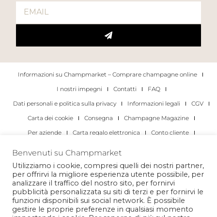
Informazioni su Champmarket – Comprare champagne online
I nostri impegni
Contatti
FAQ
Dati personali e politica sulla privacy
Informazioni legali
CGV
Carta dei cookie
Consegna
Champagne Magazine
Per aziende
Carta regalo elettronica
Conto cliente
I migliori champagne
Occasioni di degustazione di champagne
Benvenuti su Champmarket
Per gli individui
Per le aziende
Utilizziamo i cookie, compresi quelli dei nostri partner,
per offrirvi la migliore esperienza utente possibile, per
Copyright 2022 © tutti i diritti riservati. Champmarket.
analizzare il traffico del nostro sito, per fornirvi
pubblicità personalizzata su siti di terzi e per fornirvi le
funzioni disponibili sui social network. È possibile
gestire le proprie preferenze in qualsiasi momento