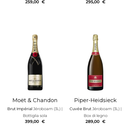
259,00
€
295,00
€
Moët & Chandon
Piper-Heidsieck
Brut Impérial
Jéroboam (3L)
|
Cuvée Brut
Jéroboam (3L)
|
Bottiglia sola
Box di legno
399,00
€
289,00
€