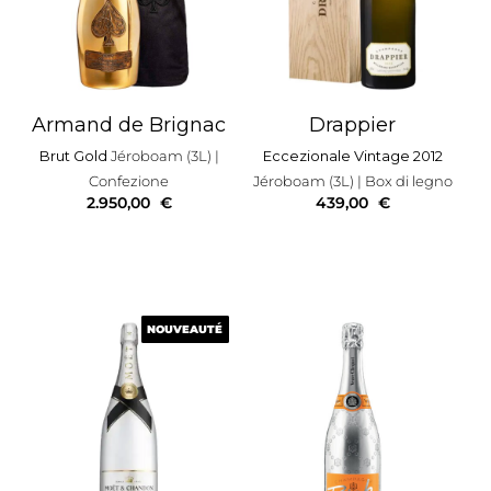
Armand de Brignac
Drappier
Brut Gold
Jéroboam (3L)
|
Eccezionale Vintage 2012
Confezione
Jéroboam (3L)
| Box di legno
2.950,00
€
439,00
€
NOUVEAUTÉ
NOUVEAUTÉ