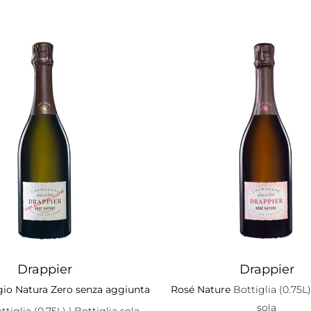
Drappier
Drappier
io Natura Zero senza aggiunta
Rosé Nature
Bottiglia (0.75L)
sola
ttiglia (0.75L)
| Bottiglia sola