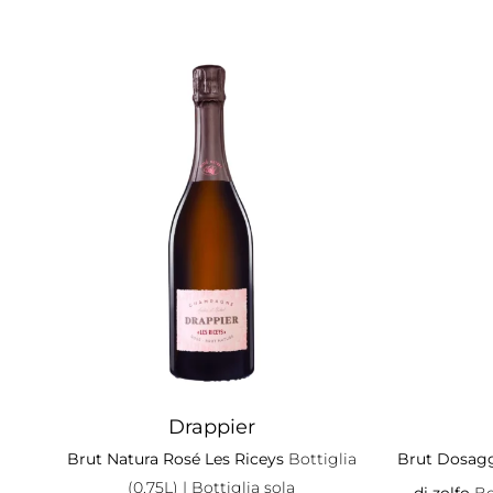
Drappier
Brut Natura Rosé Les Riceys
Bottiglia
Brut Dosagg
(0.75L)
| Bottiglia sola
di zolfo
Bo