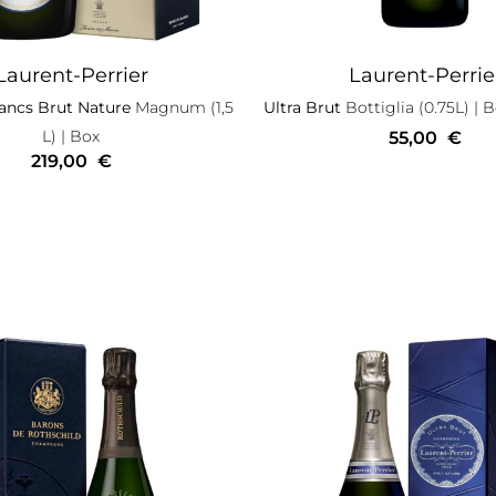
Laurent-Perrier
Laurent-Perrie
ancs Brut Nature
Magnum (1,5
Ultra Brut
Bottiglia (0.75L)
| B
L)
| Box
55,00
€
219,00
€