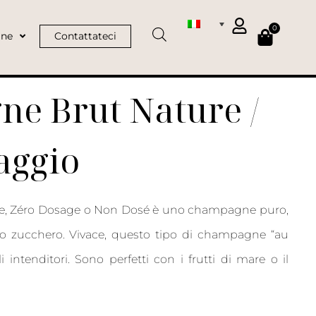
0
ine
Contattateci
e Brut Nature /
aggio
e, Zéro Dosage o Non Dosé è uno champagne puro,
to zucchero. Vivace, questo tipo di champagne “au
 intenditori. Sono perfetti con i frutti di mare o il
.