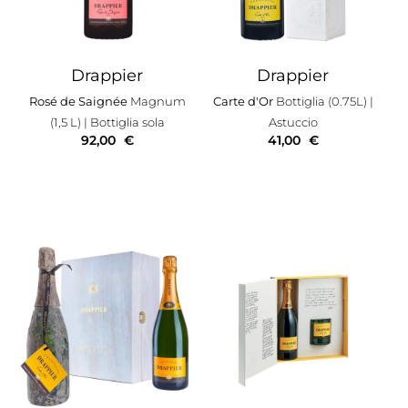
Drappier
Drappier
Rosé de Saignée
Magnum
Carte d'Or
Bottiglia (0.75L)
|
(1,5 L)
| Bottiglia sola
Astuccio
92,00
€
41,00
€