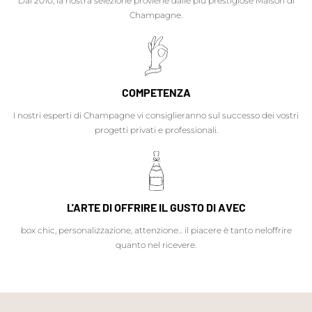
Dal 2010, la nostra selezione proviene dalle più prestigiose Maison di
Champagne.
COMPETENZA
I nostri esperti di Champagne vi consiglieranno sul successo dei vostri
progetti privati e professionali.
L'ARTE DI OFFRIRE IL GUSTO DI AVEC
box chic, personalizzazione, attenzione... il piacere è tanto neloffrire
quanto nel ricevere.