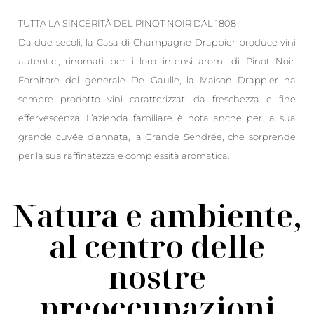
TUTTA LA SINCERITÀ DEL PINOT NOIR DAL 1808
Da due secoli, la Casa di Champagne Drappier produce vini
autentici, rinomati per i loro intensi aromi di Pinot Noir.
Fornitore del generale De Gaulle, la Maison Drappier ha
sempre prodotto vini caratterizzati da freschezza e fine
effervescenza. L’azienda familiare è nota anche per la sua
grande cuvée d’annata, la Grande Sendrée, che sorprende
per la sua raffinatezza e complessità aromatica.
Natura e ambiente,
al centro delle
nostre
preoccupazioni