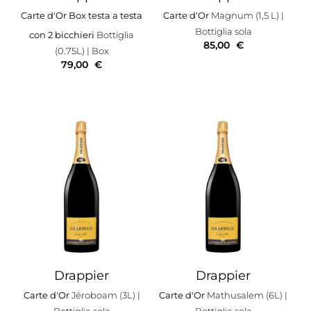
Carte d'Or Box testa a testa
Carte d'Or
Magnum (1,5 L)
|
Bottiglia sola
con 2 bicchieri
Bottiglia
85,00
€
(0.75L)
| Box
79,00
€
Drappier
Drappier
Carte d'Or
Jéroboam (3L)
|
Carte d'Or
Mathusalem (6L)
|
Bottiglia sola
Bottiglia sola