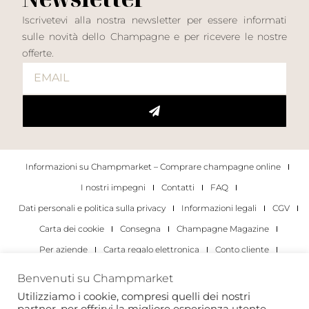
Iscrivetevi alla nostra newsletter per essere informati
sulle novità dello Champagne e per ricevere le nostre
offerte.
Informazioni su Champmarket – Comprare champagne online
I nostri impegni
Contatti
FAQ
Dati personali e politica sulla privacy
Informazioni legali
CGV
Carta dei cookie
Consegna
Champagne Magazine
Per aziende
Carta regalo elettronica
Conto cliente
I migliori champagne
Occasioni di degustazione di champagne
Benvenuti su Champmarket
Per gli individui
Per le aziende
Utilizziamo i cookie, compresi quelli dei nostri
partner, per offrirvi la migliore esperienza utente