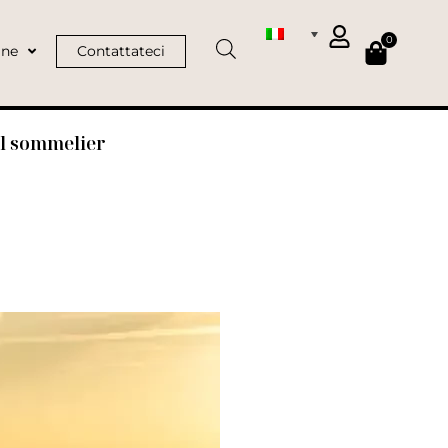
0
ine
Contattateci
el sommelier