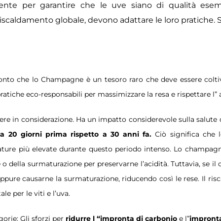
amente
per garantire che le uve siano di qualità esem
riscaldamento globale, devono adattare le loro pratiche
 conto che lo Champagne è un tesoro raro che deve essere coltiva
ratiche eco-responsabili per massimizzare la resa e rispettare l”
re in considerazione. Ha un impatto considerevole sulla salute del
a 20 giorni prima rispetto a 30 anni fa.
Ciò significa che le
ure più elevate durante questo periodo intenso. Lo champagne 
 della surmaturazione per preservarne l’acidità. Tuttavia, se il c
 oppure causarne la surmaturazione, riducendo così le rese. Il r
e per le viti e l’uva.
orie: Gli sforzi per
ridurre l “impronta di carbonio
e l”
impronta