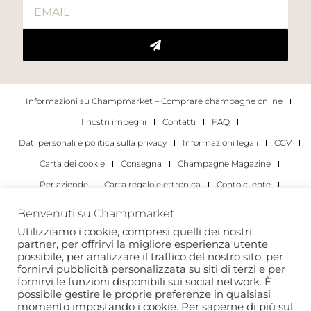
Informazioni su Champmarket – Comprare champagne online
I nostri impegni
Contatti
FAQ
Dati personali e politica sulla privacy
Informazioni legali
CGV
Carta dei cookie
Consegna
Champagne Magazine
Per aziende
Carta regalo elettronica
Conto cliente
I migliori champagne
Occasioni di degustazione di champagne
Benvenuti su Champmarket
Per gli individui
Per le aziende
Utilizziamo i cookie, compresi quelli dei nostri
partner, per offrirvi la migliore esperienza utente
Copyright 2022 © tutti i diritti riservati. Champmarket.
possibile, per analizzare il traffico del nostro sito, per
fornirvi pubblicità personalizzata su siti di terzi e per
fornirvi le funzioni disponibili sui social network. È
possibile gestire le proprie preferenze in qualsiasi
momento impostando i cookie. Per saperne di più sul