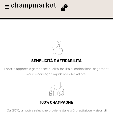
0
SEMPLICITÀ E AFFIDABILITÀ
Il nostro approccio garantisce qualità, facilità di ordinazione, pagamenti
sicuri e consegna rapida (da 24 a 48 ore).
100% CHAMPAGNE
Dal 2010, la nostra selezione proviene dalle più prestigiose Maison di