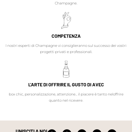
Champagne.
COMPETENZA
I nostri esperti di Champagne vi consiglieranno sul successo dei vostri
progetti privati e professionali.
L'ARTE DI OFFRIRE IL GUSTO DI AVEC
box chic, personalizzazione, attenzione... il piacere è tanto neloffrire
quanto nel ricevere.
UNISCITI A NOI