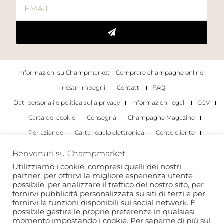
Informazioni su Champmarket – Comprare champagne online
I nostri impegni
Contatti
FAQ
Dati personali e politica sulla privacy
Informazioni legali
CGV
Carta dei cookie
Consegna
Champagne Magazine
Per aziende
Carta regalo elettronica
Conto cliente
I migliori champagne
Occasioni di degustazione di champagne
Benvenuti su Champmarket
Per gli individui
Per le aziende
Utilizziamo i cookie, compresi quelli dei nostri
partner, per offrirvi la migliore esperienza utente
Copyright 2022 © tutti i diritti riservati. Champmarket.
possibile, per analizzare il traffico del nostro sito, per
fornirvi pubblicità personalizzata su siti di terzi e per
fornirvi le funzioni disponibili sui social network. È
possibile gestire le proprie preferenze in qualsiasi
momento impostando i cookie. Per saperne di più sul